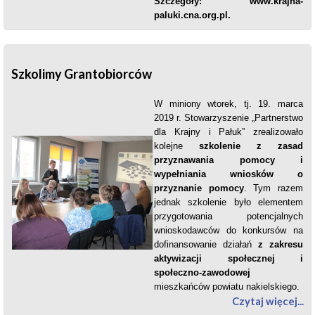
Szczegóły:
www.krajna-
paluki.cna.org.pl
.
Szkolimy Grantobiorców
W miniony wtorek, tj. 19. marca
2019 r. Stowarzyszenie „Partnerstwo
dla Krajny i Pałuk” zrealizowało
kolejne
szkolenie z zasad
przyznawania pomocy i
wypełniania wniosków o
przyznanie pomocy
. Tym razem
jednak szkolenie było elementem
przygotowania potencjalnych
wnioskodawców do konkursów na
dofinansowanie działań
z zakresu
aktywizacji społecznej i
społeczno-zawodowej
mieszkańców powiatu nakielskiego.
Czytaj więcej...