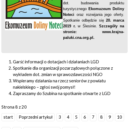
dot.
budowania produktu
turystycznego
Ekomuzeum Doliny
Noteci
oraz rozwijania jego oferty.
Spotkanie odbędzie się
20. marca
2019 r.
w Ślesinie.
Szczegóły na
stronie:
www.krajna-
paluki.cna.org.pl
.
Garść informacji o dotacjach i działaniach LGD
Spotkanie dla organizacji pozarządowych połączone z
wykładem dot. zmian w sprawozdawczości NGO
Wspieramy działania na rzecz seniorów z powiatu
nakielskiego – zgłoś swój pomysł!
Zapraszamy do Szubina na spotkanie otwarte z LGD
Strona 8 z 20
start
Poprzedni artykuł
3
4
5
6
7
8
9
10