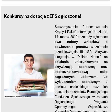
Konkursy na dotacje z EFS ogłoszone!
Stowarzyszenie „Partnerstwo dla
Krajny i Pałuk” informuje, iż dziś, tj.
14. marca 2019 r. zostały ogłoszone
dwa nabory wniosków o
powierzenie grantów
w zakresie
przedsięwzięcia III LSR „Aktywna
integracja w Dolinie Noteci”
na
działania ukierunkowane na
aktywizację społeczną oraz
społeczno-zawodową osób
zagrożonych ubóstwem lub
wykluczeniem społecznym
z
powiatu nakielskiego oraz ich
otoczenia ze środków Europejskiego
Funduszu Społecznego w ramach
Regionalnego Programu
Operacyjnego Województwa
Kujawsko-Pomorskiego na lata