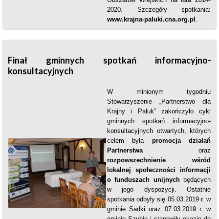
2020. Szczegóły spotkania:
www.krajna-paluki.cna.org.pl
.
Finał gminnych spotkań informacyjno-
konsultacyjnych
W minionym tygodniu
Stowarzyszenie „Partnerstwo dla
Krajny i Pałuk” zakończyło cykl
gminnych spotkań informacyjno-
konsultacyjnych otwartych, których
celem była
promocja działań
Partnerstwa
oraz
rozpowszechnienie wśród
lokalnej społeczności informacji
o funduszach unijnych
będących
w jego dyspozycji.
Ostatnie
spotkania odbyły się 05.03.2019 r. w
gminie Sadki oraz 07.03.2019 r. w
gminie Szubin i stanowiły okazję do