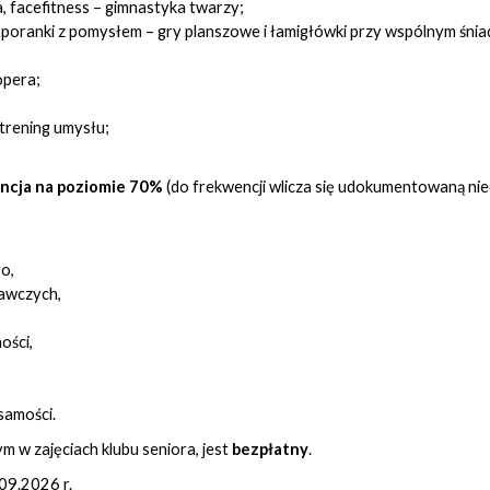
a, facefitness – gimnastyka twarzy;
, poranki z pomysłem – gry planszowe i łamigłówki przy wspólnym śnia
opera;
 trening umysłu;
ncja na poziomie 70%
(do frekwencji wlicza się udokumentowaną ni
o,
nawczych,
ości,
żsamości.
 w zajęciach klubu seniora, jest
bezpłatny
.
09.2026 r.