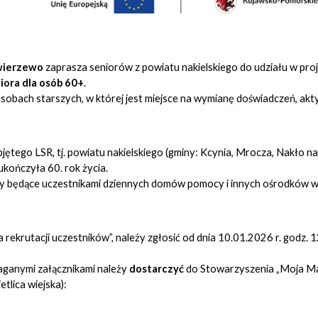
ewierzewo
zaprasza seniorów z powiatu nakielskiego do udziału w proj
iora dla osób 60+
.
osobach starszych, w której jest miejsce na wymianę doświadczeń, ak
tego LSR, tj. powiatu nakielskiego (gminy: Kcynia, Mrocza, Nakło nad 
kończyła 60. rok życia.
by będące uczestnikami dziennych domów pomocy i innych ośrodków w
 rekrutacji uczestników”, należy zgłosić od dnia 10.01.2026 r. godz. 
ganymi załącznikami należy
dostarczyć
do Stowarzyszenia „Moja Ma
tlica wiejska):