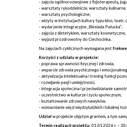
- zajęcia ogólnorozwojowe z fizjoterapeutą, jog
- warsztaty rękodzielnicze, warsztaty kulinarne
- warsztaty psychologiczne;
- wizyty w instytucjach kultury typu kino, teatr, 
- wydarzenie integracyjne „Biesiada Pałucka”;
- zajęcia z dietetykiem, warsztaty kosmetyczne,
- wyjazd prozdrowotny do Ciechocinka.
Na zajęciach cyklicznych wymagana jest
frekwe
Korzyści z udziału w projekcie:
- poprawa sprawności fizycznej i zdrowia,
- wsparcie zdrowia psychicznego i emocjonalneg
- aktywizacja intelektualna i trening funkcji poz
- rozwijanie pasji i umiejętności,
- integracja społeczna i przeciwdziałanie samotn
- uczestnictwo w kulturze i życiu społecznym,
- kształtowanie zdrowych nawyków,
- wzmacnianie więzi międzyludzkich i lokalnej to
Udział
w projekcie objętym grantem, a tym samym
Termin realizacji projektu:
01.01.2026 r. – 30.