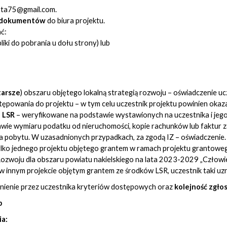
ota75@gmail.com
.
u dokumentów
do biura projektu.
ć:
pliki do pobrania u dołu strony) lub
tarsze
) obszaru objętego lokalną strategią rozwoju – oświadczenie uc
ępowania do projektu – w tym celu uczestnik projektu powinien okaz
 LSR
– weryfikowane na podstawie wystawionych na uczestnika i je
wie wymiaru podatku od nieruchomości, kopie rachunków lub faktur za
 pobytu. W uzasadnionych przypadkach, za zgodą IZ – oświadczenie.
lko jednego projektu objętego grantem w ramach projektu grantowe
Rozwoju dla obszaru powiatu nakielskiego na lata 2023-2029 „Człowiek
w innym projekcie objętym grantem ze środków LSR, uczestnik taki uzn
łnienie przez uczestnika kryteriów dostępowych oraz
kolejność zgło
b
a: