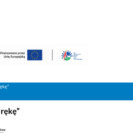
rękę”
 rękę”