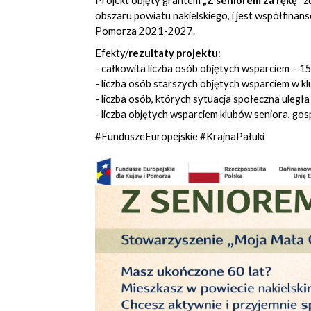
Projekt objęty grantem
„Z seniorem za rękę”
zo
obszaru powiatu nakielskiego, i jest współfin
Pomorza 2021-2027.
Efekty/
rezultaty projektu
:
- całkowita liczba osób objętych wsparciem – 15
- liczba osób starszych objętych wsparciem w k
- liczba osób, których sytuacja społeczna uległ
- liczba objętych wsparciem klubów seniora, go
#FunduszeEuropejskie #KrajnaPałuki