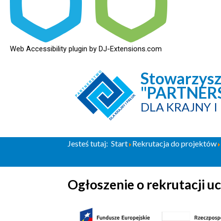
Web Accessibility plugin
by DJ-Extensions.com
Stowarzysz
"PARTNE
DLA KRAJNY I
Jesteś tutaj:
Start
Rekrutacja do projektów
Ogłoszenie o rekrutacji u