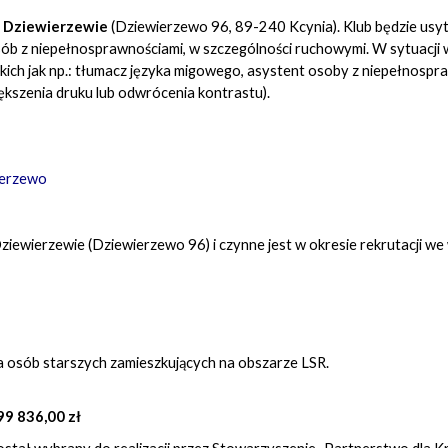
 Dziewierzewie
(Dziewierzewo 96, 89-240 Kcynia). Klub będzie usy
 z niepełnosprawnościami, w szczególności ruchowymi. W sytuacji wy
ich jak np.: tłumacz języka migowego, asystent osoby z niepełnospr
iększenia druku lub odwrócenia kontrastu).
ierzewo
w Dziewierzewie (Dziewierzewo 96) i czynne jest w okresie rekrutacji w
na osób starszych zamieszkujących na obszarze LSR.
99 836,00 zł