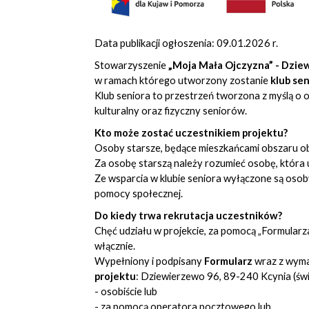
Data publikacji ogłoszenia: 09.01.2026 r.
Stowarzyszenie
„Moja Mała Ojczyzna” - Dzi
w ramach którego utworzony zostanie
klub sen
Klub seniora to przestrzeń tworzona z myślą o 
kulturalny oraz fizyczny seniorów.
Kto może zostać uczestnikiem projektu?
Osoby starsze, będące mieszkańcami obszaru obję
Za osobę starszą należy rozumieć osobę, która u
Ze wsparcia w klubie seniora wyłączone są oso
pomocy społecznej.
Do kiedy trwa rekrutacja uczestników?
Chęć udziału w projekcie, za pomocą „Formularza
włącznie.
Wypełniony i podpisany
Formularz
wraz z wyma
projektu
: Dziewierzewo 96, 89-240 Kcynia (świe
- osobiście lub
- za pomocą operatora pocztowego lub