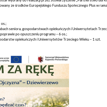
stał wybrany do realizacji przez Stowarzyszenie „Partnerstwo dla Kraj
ansowany ze środków Europejskiego Funduszu Społecznego Plus w rama
 os.;
lubach seniora, gospodarstwach opiekuńczych i Uniwersytetach Trzec
a poprawie po opuszczeniu programu – 6 os.;
spodarstw opiekuńczych i Uniwersytetów Trzeciego Wieku – 1 szt.