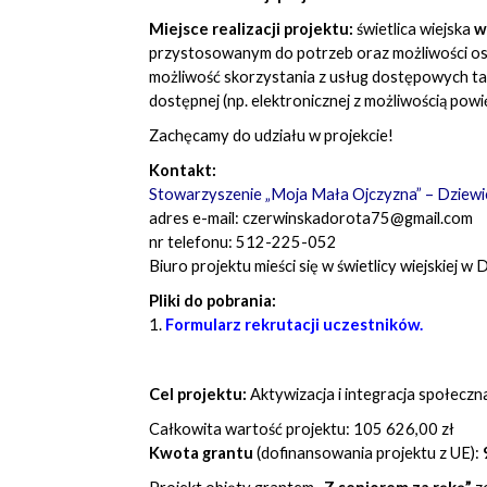
Miejsce realizacji projektu:
świetlica wiejska
w
przystosowanym do potrzeb oraz możliwości osób
możliwość skorzystania z usług dostępowych tak
dostępnej (np. elektronicznej z możliwością pow
Zachęcamy do udziału w projekcie!
Kontakt:
Stowarzyszenie „Moja Mała Ojczyzna” – Dziew
adres e-mail:
czerwinskadorota75@gmail.com
nr telefonu: 512-225-052
Biuro projektu mieści się w świetlicy wiejskiej 
Pliki do pobrania:
1.
Formularz rekrutacji uczestników.
Cel projektu:
Aktywizacja i integracja społecz
Całkowita wartość projektu: 105 626,00 zł
Kwota grantu
(dofinansowania projektu z UE):