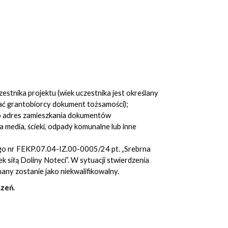
zestnika projektu (wiek uczestnika jest określany
ać grantobiorcy dokument tożsamości);
go adres zamieszkania dokumentów
 media, ścieki, odpady komunalne lub inne
go nr FEKP.07.04-IZ.00-0005/24 pt. „Srebrna
 siłą Doliny Noteci”. W sytuacji stwierdzenia
any zostanie jako niekwalifikowalny.
szeń
.