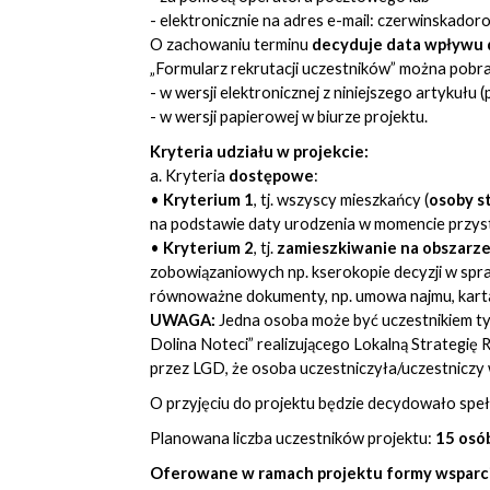
- elektronicznie na adres e-mail:
czerwinskador
O zachowaniu terminu
decyduje data wpływ
„Formularz rekrutacji uczestników” można pobra
- w wersji elektronicznej z niniejszego artykułu (
- w wersji papierowej w biurze projektu.
Kryteria udziału w projekcie:
a. Kryteria
dostępowe
:
•
Kryterium 1
, tj. wszyscy mieszkańcy (
osoby s
na podstawie daty urodzenia w momencie przyst
•
Kryterium 2
, tj.
zamieszkiwanie na obszarze
zobowiązaniowych np. kserokopie decyzji w spra
równoważne dokumenty, np. umowa najmu, karta
UWAGA:
Jedna osoba może być uczestnikiem ty
Dolina Noteci” realizującego Lokalną Strategię 
przez LGD, że osoba uczestniczyła/uczestniczy 
O przyjęciu do projektu będzie decydowało spe
Planowana liczba uczestników projektu:
15 osó
Oferowane w ramach projektu formy wsparci