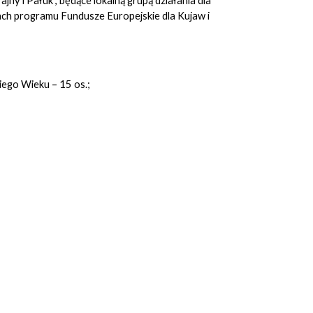
ny i Pałuk”, będące lokalną grupą działania dla
ch programu Fundusze Europejskie dla Kujaw i
iego Wieku – 15 os.;