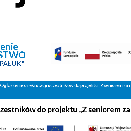
enie
RSTWO
 PAŁUK"
Ogłoszenie o rekrutacji uczestników do projektu „Z seniorem za 
czestników do projektu „Z seniorem za